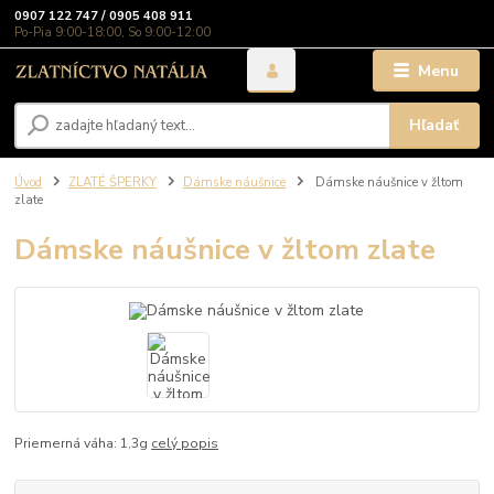
0907 122 747 / 0905 408 911
Po-Pia 9:00-18:00, So 9:00-12:00
Menu
Hľadať
Úvod
ZLATÉ ŠPERKY
Dámske náušnice
Dámske náušnice v žltom
zlate
Dámske náušnice v žltom zlate
Priemerná váha: 1,3g
celý popis