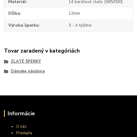
Materiál
14 karátové zlato (585/000)
Dĺžka
12mm
Výroba šperku
3 - 4 týždne
Tovar zaradený v kategóriách
ZLATÉ ŠPERKY
Dámske náušnice
Informácie
O nás
Predajňa