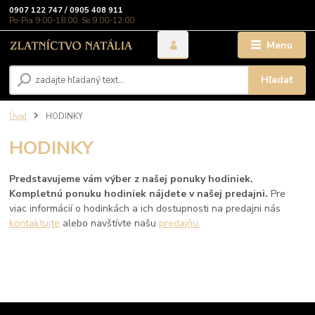
0907 122 747 / 0905 408 911
Po-Pia 9:00-18:00, So 9:00-12:00
Menu
Hľadať
Úvod
HODINKY
HODINKY
Predstavujeme vám výber z našej ponuky hodiniek.
Kompletnú ponuku hodiniek nájdete v našej predajni.
Pre
viac informácií o hodinkách a ich dostupnosti na predajni nás
kontaktujte
alebo navštívte našu
predajňu.