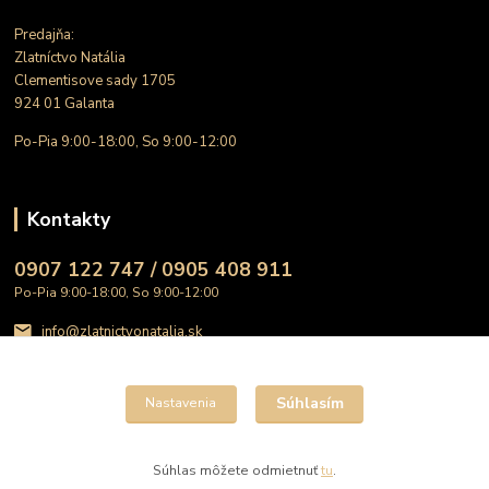
Predajňa:
Zlatníctvo Natália
Clementisove sady 1705
924 01 Galanta
Po-Pia 9:00-18:00, So 9:00-12:00
Kontakty
0907 122 747 / 0905 408 911
Po-Pia 9:00-18:00, So 9:00-12:00
info@zlatnictvonatalia.sk
Súhlasím
Nastavenia
Súhlas môžete odmietnuť
tu
.
Vytvorené na
Eshop-rychlo.sk