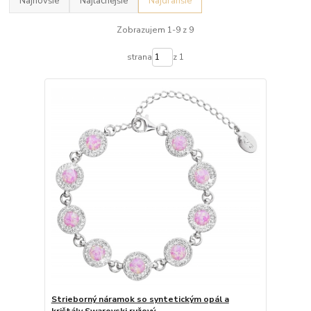
Najnovšie
Najlacnejšie
Najdrahšie
Zobrazujem 1-9 z 9
strana
z 1
Strieborný náramok so syntetickým opál a
krištály Swarovski ružový