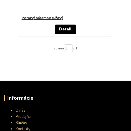
Perlový náramok ružový
Detail
strana
z 1
Informácie
O nás
Predajňa
Služby
Kontakty