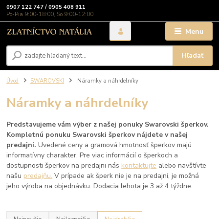
0907 122 747 / 0905 408 911
Po-Pia 9:00-18:00, So 9:00-12:00
Menu
Hľadať
Úvod
SWAROVSKI
Náramky a náhrdelníky
Náramky a náhrdelníky
Predstavujeme vám výber z našej ponuky Swarovski šperkov.
Kompletnú ponuku Swarovski šperkov nájdete v našej
predajni.
Uvedené ceny a gramová hmotnosť šperkov majú
informatívny charakter. Pre viac informácií o šperkoch a
dostupnosti šperkov na predajni nás
kontaktujte
alebo navštívte
našu
predajňu.
V prípade ak šperk nie je na predajni, je možná
jeho výroba na objednávku. Dodacia lehota je 3 až 4 týždne.