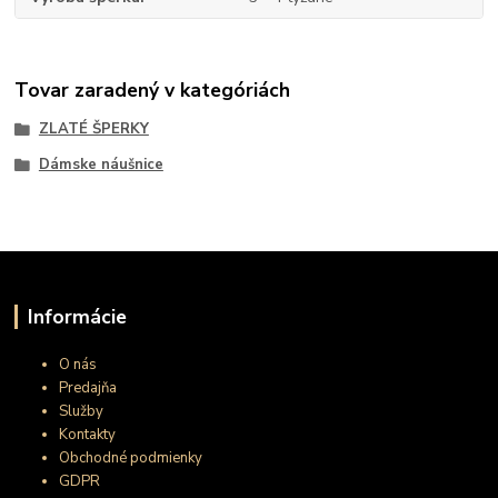
Tovar zaradený v kategóriách
ZLATÉ ŠPERKY
Dámske náušnice
Informácie
O nás
Predajňa
Služby
Kontakty
Obchodné podmienky
GDPR