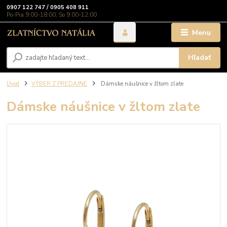
0907 122 747 / 0905 408 911
Po-Pia 9:00-18:00, So 9:00-12:00
Menu
Hľadať
Úvod
VÝBER Z PREDAJNE
Dámske náušnice v žltom zlate
Dámske náušnice v žltom zlate