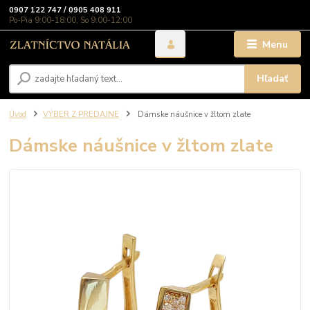
0907 122 747 / 0905 408 911
Po-Pia 9:00-18:00, So 9:00-12:00
Menu
Hľadať
Úvod
VÝBER Z PREDAJNE
Dámske náušnice v žltom zlate
Dámske náušnice v žltom zlate