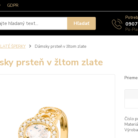
y
GDPR
Potreb
Hľadať
0907
Po-Pia
ZLATÉ ŠPERKY
Dámsky prsteň v žltom zlate
ky prsteň v žltom zlate
Prieme
Číslo p
Materiá
Výroba