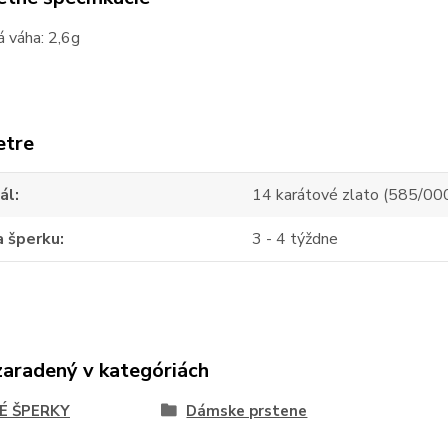
 váha: 2,6g
etre
ál
14 karátové zlato (585/00
a šperku
3 - 4 týždne
zaradený v kategóriách
É ŠPERKY
Dámske prstene