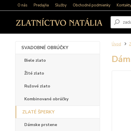
O nás
Predajňa
Služby
Obchodné podmienky
Kontakt
Úvod
SVADOBNÉ OBRÚČKY
Dáms
Biele zlato
Žlté zlato
Ružové zlato
Kombinované obrúčky
ZLATÉ ŠPERKY
Dámske prstene