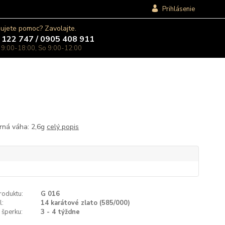
Prihlásenie
ujete pomoc? Zavolajte.
 122 747 / 0905 408 911
 9:00-18:00, So 9:00-12:00
rná váha: 2,6g
celý popis
roduktu:
G 016
l:
14 karátové zlato (585/000)
 šperku:
3 - 4 týždne