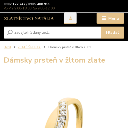
0907 122 747 / 0905 408 911
Po-Pia 9:00-18:00, So 9:00-12:00
Menu
Hľadať
Úvod
ZLATÉ ŠPERKY
Dámsky prsteň v žltom zlate
Dámsky prsteň v žltom zlate