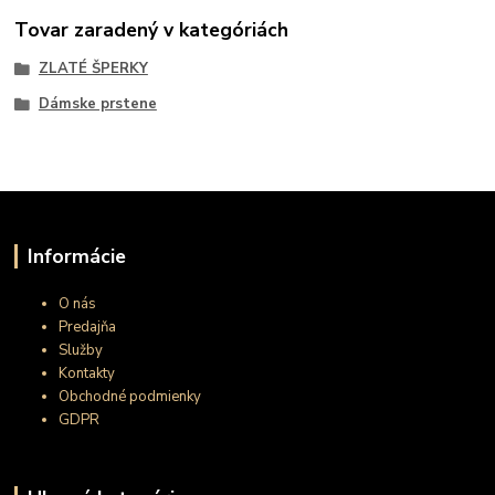
Tovar zaradený v kategóriách
ZLATÉ ŠPERKY
Dámske prstene
Informácie
O nás
Predajňa
Služby
Kontakty
Obchodné podmienky
GDPR