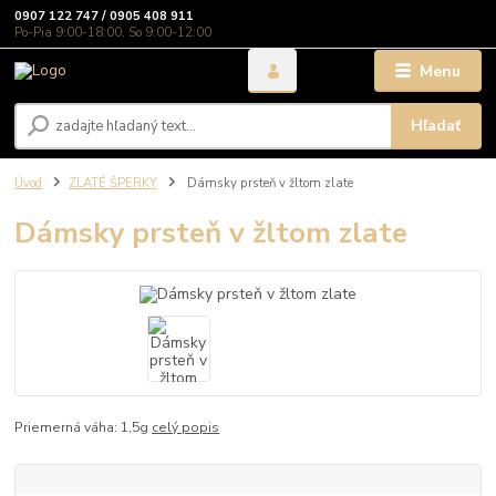
0907 122 747 / 0905 408 911
Po-Pia 9:00-18:00, So 9:00-12:00
Menu
Hľadať
Úvod
ZLATÉ ŠPERKY
Dámsky prsteň v žltom zlate
Dámsky prsteň v žltom zlate
Priemerná váha: 1,5g
celý popis