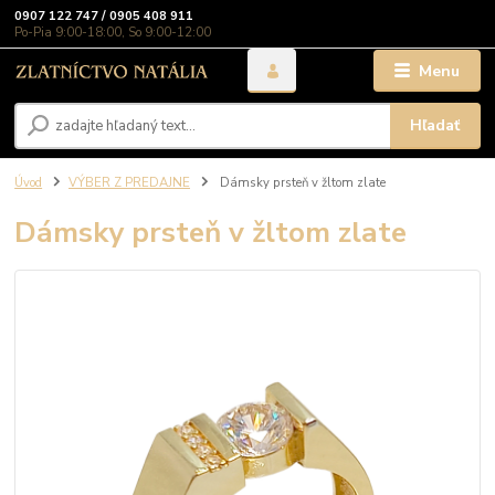
0907 122 747 / 0905 408 911
Po-Pia 9:00-18:00, So 9:00-12:00
Menu
Hľadať
Úvod
VÝBER Z PREDAJNE
Dámsky prsteň v žltom zlate
Dámsky prsteň v žltom zlate