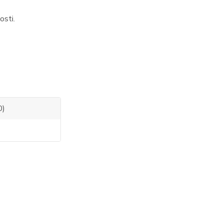
osti.
0)