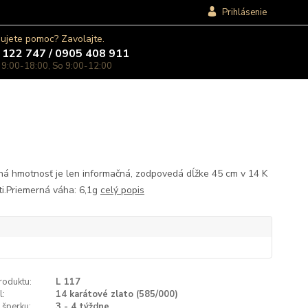
Prihlásenie
ujete pomoc? Zavolajte.
 122 747 / 0905 408 911
 9:00-18:00, So 9:00-12:00
á hmotnosť je len informačná, zodpovedá dĺžke 45 cm v 14 K
ti.Priemerná váha: 6,1g
celý popis
roduktu:
L 117
l:
14 karátové zlato (585/000)
 šperku:
3 - 4 týždne