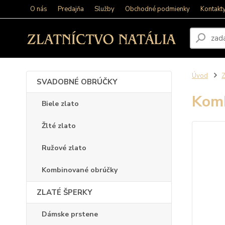
O nás
Predajňa
Služby
Obchodné podmienky
Kontakt
Úvod
SVADOBNÉ OBRÚČKY
Komb
Biele zlato
Žlté zlato
Ružové zlato
Kombinované obrúčky
ZLATÉ ŠPERKY
Dámske prstene