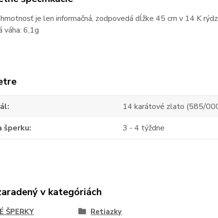
hmotnosť je len informačná, zodpovedá dĺžke 45 cm v 14 K rýdz
 váha: 6,1g
etre
ál
14 karátové zlato (585/00
a šperku
3 - 4 týždne
zaradený v kategóriách
É ŠPERKY
Retiazky