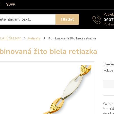
y
GDPR
Potreb
Hľadať
0907
Po-Pia
ZLATÉ ŠPERKY
Retiazky
Kombinovaná žlto biela retiazka
inovaná žlto biela retiazka
Uveden
rýdzos
Číslo p
Materiá
Výroba