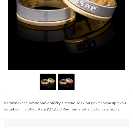
Kombinované svadobné obrúčky s matno-lesklou povrchovou úpravou
so zirkónmi v 14-kt. zlate (585/000)Priemerná váha: 11,6g
celý popis