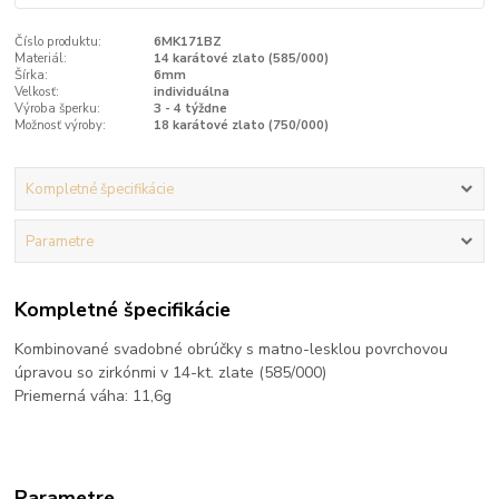
Číslo produktu:
6MK171BZ
Materiál:
14 karátové zlato (585/000)
Šírka:
6mm
Velkosť:
individuálna
Výroba šperku:
3 - 4 týždne
Možnosť výroby:
18 karátové zlato (750/000)
Kompletné špecifikácie
Parametre
Kompletné špecifikácie
Kombinované svadobné obrúčky s matno-lesklou povrchovou
úpravou so zirkónmi v 14-kt. zlate (585/000)
Priemerná váha: 11,6g
Parametre