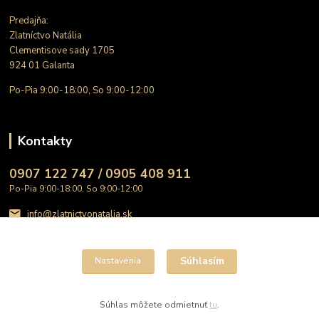
Predajňa:
Zlatníctvo Natália
Clementisove sady 1705
924 01 Galanta
Po-Pia 9:00-18:00, So 9:00-12:00
Kontakty
0907 122 747 / 0905 408 911
Po-Pia 9:00-18:00, So 9:00-12:00
info@zlatnictvonatalia.sk
Súhlasím
Nastavenia
Súhlas môžete odmietnuť
tu
.
Vytvorené na
Eshop-rychlo.sk