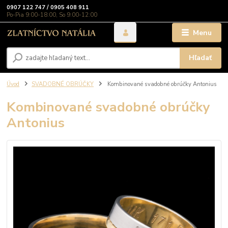
0907 122 747 / 0905 408 911
Po-Pia 9:00-18:00, So 9:00-12:00
Menu
Hľadať
Úvod
SVADOBNÉ OBRÚČKY
Kombinované svadobné obrúčky Antonius
Kombinované svadobné obrúčky
Antonius