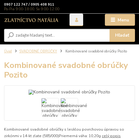
0907 122 747 / 0905 408 911
Po-Pia 9:00-18:00, So 9:00-12:00
Menu
Hľadať
Úvod
SVADOBNÉ OBRÚČKY
Kombinované svadobné obrúčky Pozito
Kombinované svadobné obrúčky
Pozito
Kombinované svadobné obrúčky s lesklou povrchovou úpravou so
zirkónmi v 14-kt zlate (585/000)Priemerná váha: 10,20g
celý popis