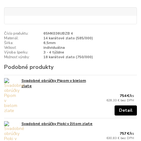
Číslo produktu:
65MK036UBZB 4
Materiál:
14 karátové zlato (585/000)
Šírka:
6,5mm
Velkosť:
individuálna
Výroba šperku:
3 - 4 týždne
Možnosť výroby:
18 karátové zlato (750/000)
Podobné produkty
Svadobné obrúčky Pipom v bielom
zlate
754 €
/
ks
628,33 €
bez DPH
Detail
Svadobné obrúčky Pioki v žltom zlate
757 €
/
ks
630,83 €
bez DPH