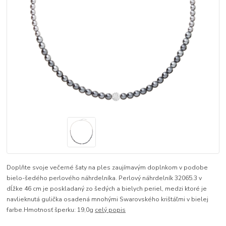
Doplňte svoje večerné šaty na ples zaujímavým doplnkom v podobe
bielo-šedého perlového náhrdelníka. Perlový náhrdelník 32065.3 v
dĺžke 46 cm je poskladaný zo šedých a bielych periel, medzi ktoré je
navlieknutá gulička osadená mnohými Swarovského krištáľmi v bielej
farbe.Hmotnosť šperku: 19,0g
celý popis