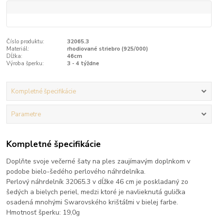
Číslo produktu:
32065.3
Materiál:
rhodiované striebro (925/000)
Dĺžka:
46cm
Výroba šperku:
3 - 4 týždne
Kompletné špecifikácie
Parametre
Kompletné špecifikácie
Doplňte svoje večerné šaty na ples zaujímavým doplnkom v
podobe bielo-šedého perlového náhrdelníka.
Perlový náhrdelník 32065.3 v dĺžke 46 cm je poskladaný zo
šedých a bielych periel, medzi ktoré je navlieknutá gulička
osadená mnohými Swarovského krištáľmi v bielej farbe.
Hmotnosť šperku: 19,0g