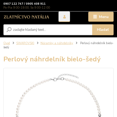
0907 122 747 / 0905 408 911
Po-Pia 9:00-18:00, So 9:00-12:00
Menu
Hľadať
Úvod
SWAROVSKI
Náramky a náhrdelníky
Perlový náhrdelník bielo-
šedý
Perlový náhrdelník bielo-šedý