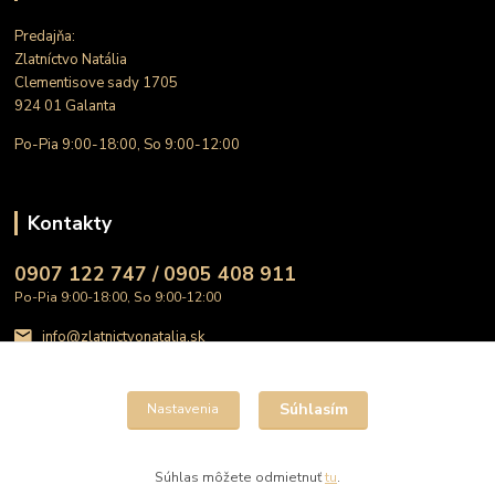
Predajňa:
Zlatníctvo Natália
Clementisove sady 1705
924 01 Galanta
Po-Pia 9:00-18:00, So 9:00-12:00
Kontakty
0907 122 747 / 0905 408 911
Po-Pia 9:00-18:00, So 9:00-12:00
info@zlatnictvonatalia.sk
Súhlasím
Nastavenia
Súhlas môžete odmietnuť
tu
.
Vytvorené na
Eshop-rychlo.sk