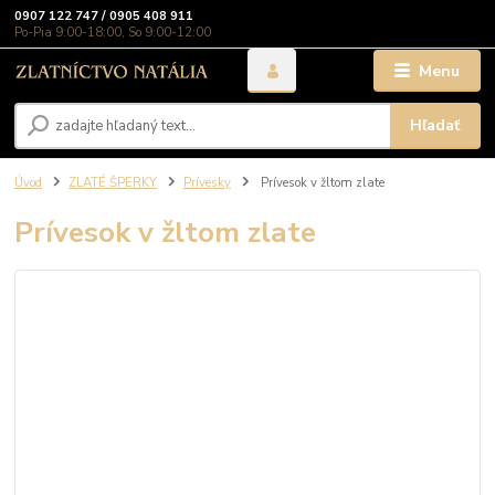
0907 122 747 / 0905 408 911
Po-Pia 9:00-18:00, So 9:00-12:00
Menu
Hľadať
Úvod
ZLATÉ ŠPERKY
Prívesky
Prívesok v žltom zlate
Prívesok v žltom zlate