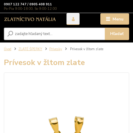
0907 122 747 / 0905 408 911
Po-Pia 9:00-18:00, So 9:00-12:00
Menu
Hľadať
Úvod
ZLATÉ ŠPERKY
Prívesky
Prívesok v žltom zlate
Prívesok v žltom zlate