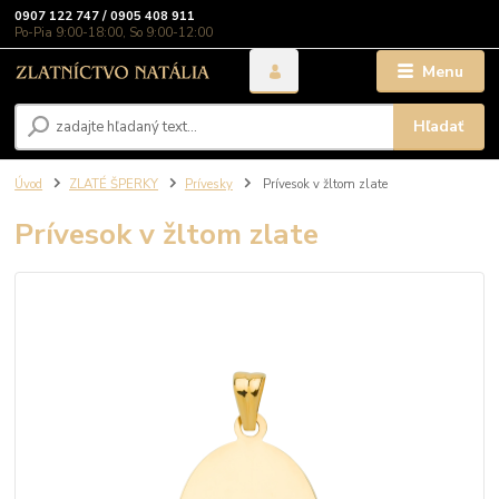
0907 122 747 / 0905 408 911
Po-Pia 9:00-18:00, So 9:00-12:00
Menu
Hľadať
Úvod
ZLATÉ ŠPERKY
Prívesky
Prívesok v žltom zlate
Prívesok v žltom zlate