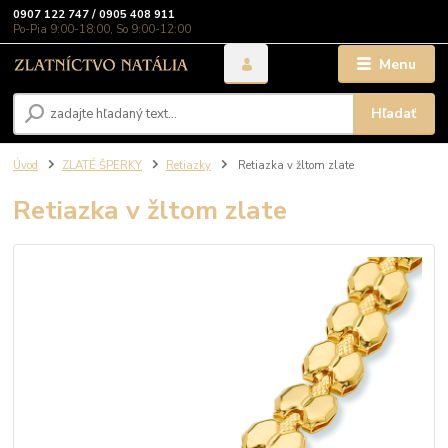
0907 122 747 / 0905 408 911
Po-Pia 9:00-18:00, So 9:00-12:00
Menu
Hľadať
Úvod
ZLATÉ ŠPERKY
Retiazky
Retiazka v žltom zlate
Retiazka v žltom zlate