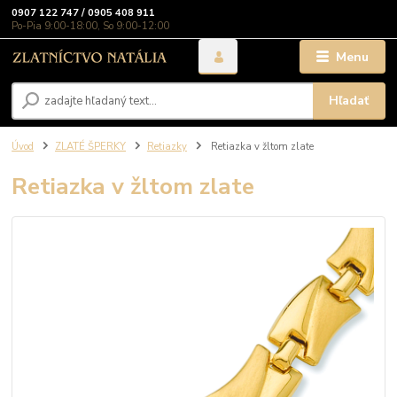
0907 122 747 / 0905 408 911
Po-Pia 9:00-18:00, So 9:00-12:00
Menu
Hľadať
Úvod
ZLATÉ ŠPERKY
Retiazky
Retiazka v žltom zlate
Retiazka v žltom zlate