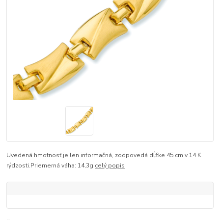
Uvedená hmotnosť je len informačná, zodpovedá dĺžke 45 cm v 14 K
rýdzosti.Priemerná váha: 14,3g
celý popis