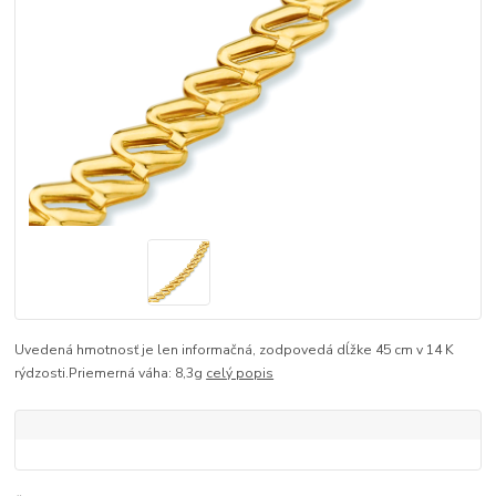
Uvedená hmotnosť je len informačná, zodpovedá dĺžke 45 cm v 14 K
rýdzosti.Priemerná váha: 8,3g
celý popis