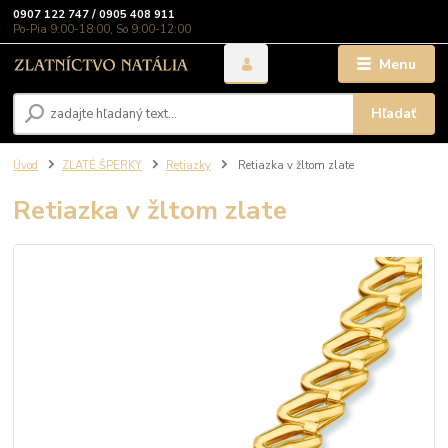
0907 122 747 / 0905 408 911
Po-Pia 9:00-18:00, So 9:00-12:00
Menu
Hľadať
Úvod
ZLATÉ ŠPERKY
Retiazky
Retiazka v žltom zlate
Retiazka v žltom zlate