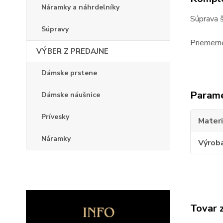
Náramky a náhrdelníky
Súprava š
Súpravy
Priemerné
VÝBER Z PREDAJNE
Dámske prstene
Param
Dámske náušnice
Prívesky
Materi
Náramky
Výrob
Tovar 