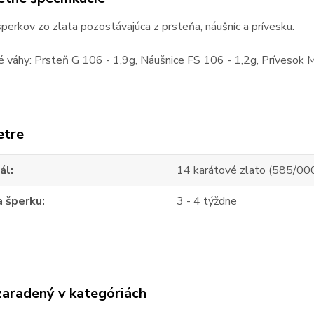
perkov zo zlata pozostávajúca z prsteňa, náušníc a prívesku.
 váhy: Prsteň G 106 - 1,9g, Náušnice FS 106 - 1,2g, Prívesok 
etre
ál
14 karátové zlato (585/00
a šperku
3 - 4 týždne
zaradený v kategóriách