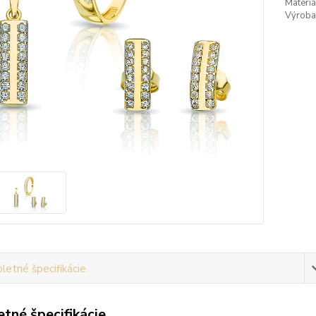
Materiá
Výroba
etné špecifikácie
tné špecifikácie