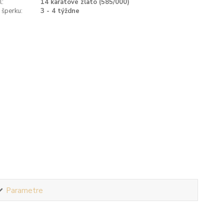
l:
14 karátové zlato (585/000)
 šperku:
3 - 4 týždne
Parametre