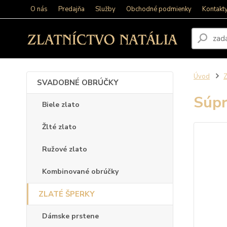
O nás
Predajňa
Služby
Obchodné podmienky
Kontakt
Úvod
SVADOBNÉ OBRÚČKY
Súpr
Biele zlato
Žlté zlato
Ružové zlato
Kombinované obrúčky
ZLATÉ ŠPERKY
Dámske prstene