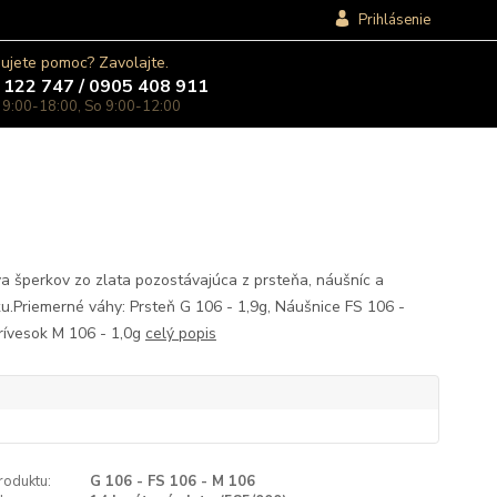
Prihlásenie
ujete pomoc? Zavolajte.
 122 747 / 0905 408 911
 9:00-18:00, So 9:00-12:00
a šperkov zo zlata pozostávajúca z prsteňa, náušníc a
ku.Priemerné váhy: Prsteň G 106 - 1,9g, Náušnice FS 106 -
Prívesok M 106 - 1,0g
celý popis
roduktu:
G 106 - FS 106 - M 106