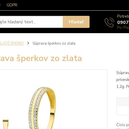
y
GDPR
Potreb
Hľadať
0907
Po-Pia
ZLATÉ ŠPERKY
Súprava šperkov zo zlata
ava šperkov zo zlata
Súprav
príves
1,2g, 
Číslo p