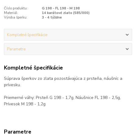
Číslo produktu:
G 198 - FL 198 - M 198
Materiál:
14 karátové zlato (585/000)
Výroba šperku:
3 - 4 týždne
Kompletné špecifikácie
Parametre
Kompletné špecifikácie
Súprava šperkov zo zlata pozostávajúca z prsteňa, náušníc a
prívesku.
Priemerné váhy: Prsteň G 198 - 1,7g, Náušnice FL 198 - 2,5g,
Prívesok M 198 - 1,2g
Parametre