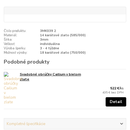
Číslo produktu:
3MK039 2
Materiál:
14 karátové zlato (585/000)
Šírka:
3mm
Velkosť:
individuálna
Výroba šperku:
3 - 4 týždne
Možnosť výroby:
18 karátové zlato (750/000)
Podobné produkty
Svadobné obrúčky Cailium v bielom
zlate
522 €
/
ks
435 €
bez DPH
Detail
Kompletné špecifikácie