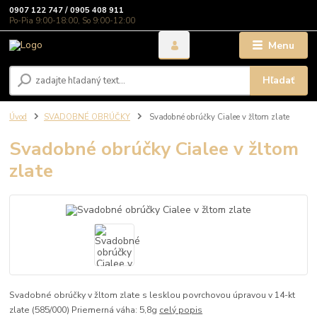
0907 122 747 / 0905 408 911
Po-Pia 9:00-18:00, So 9:00-12:00
Menu
Hľadať
Úvod
SVADOBNÉ OBRÚČKY
Svadobné obrúčky Cialee v žltom zlate
Svadobné obrúčky Cialee v žltom
zlate
Svadobné obrúčky v žltom zlate s lesklou povrchovou úpravou v 14-kt
zlate (585/000) Priemerná váha: 5,8g
celý popis