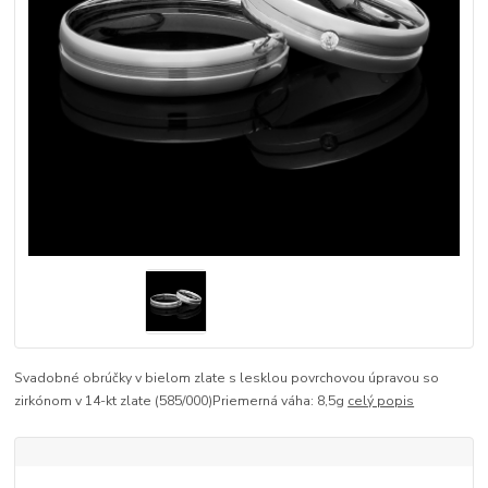
Svadobné obrúčky v bielom zlate s lesklou povrchovou úpravou so
zirkónom v 14-kt zlate (585/000)Priemerná váha: 8,5g
celý popis