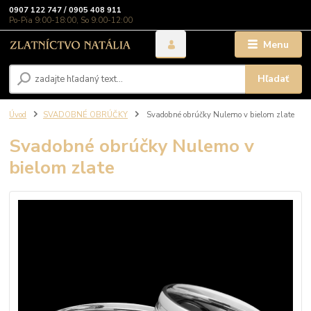
0907 122 747 / 0905 408 911
Po-Pia 9:00-18:00, So 9:00-12:00
Menu
Hľadať
Úvod
SVADOBNÉ OBRÚČKY
Svadobné obrúčky Nulemo v bielom zlate
Svadobné obrúčky Nulemo v
bielom zlate