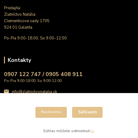
Predajňa:
Zlatníctvo Natália
Clementisove sady 1705
924 01 Galanta
Po-Pia 9:00-18:00, So 9:00-12:00
Kontakty
0907 122 747 / 0905 408 911
Po-Pia 9:00-18:00, So 9:00-12:00
info@zlatnictvonatalia.sk
Súhlasím
Nastavenia
Súhlas môžete odmietnuť
tu
.
Vytvorené na
Eshop-rychlo.sk