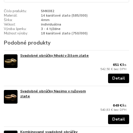
Číslo produktu:
5MK082
Materiál:
14 karátové zlato (585/000)
Šírka:
4mm
Velkosť:
individuálna
Výroba šperku:
3 - 4 týždne
Možnosť výroby:
18 karátové zlato (750/000)
Podobné produkty
Svadobné obrúčky Nhoki v žltom zlate
651 €
/
ks
542,50 €
bez DPH
Detail
Svadobné obrúčky Nasimo v ružovom
zlate
649 €
/
ks
540,83 €
bez DPH
Detail
Kombinované svadobné obrúčky