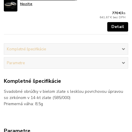
Nozite
770 €
/
ks
641,67 €
bez DPH
Detail
Kompletné špecifikácie
Parametre
Kompletné špecifikácie
Svadobné obrúčky v bielom zlate s lesklou povrchovou úpravou
so zirkónom v 14-kt zlate (585/000)
Priemerná váha: 8,5g
Parametre