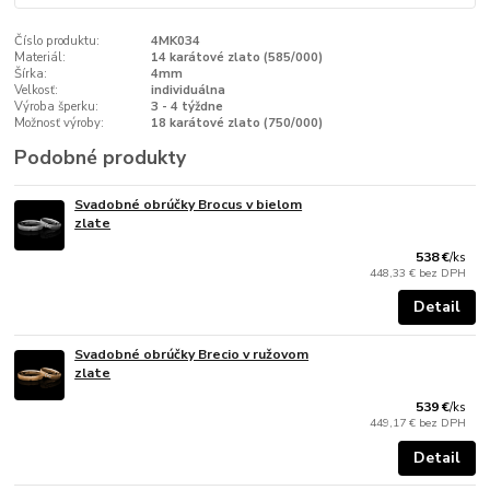
Číslo produktu:
4MK034
Materiál:
14 karátové zlato (585/000)
Šírka:
4mm
Velkosť:
individuálna
Výroba šperku:
3 - 4 týždne
Možnosť výroby:
18 karátové zlato (750/000)
Podobné produkty
Svadobné obrúčky Brocus v bielom
zlate
538 €
/
ks
448,33 €
bez DPH
Detail
Svadobné obrúčky Brecio v ružovom
zlate
539 €
/
ks
449,17 €
bez DPH
Detail