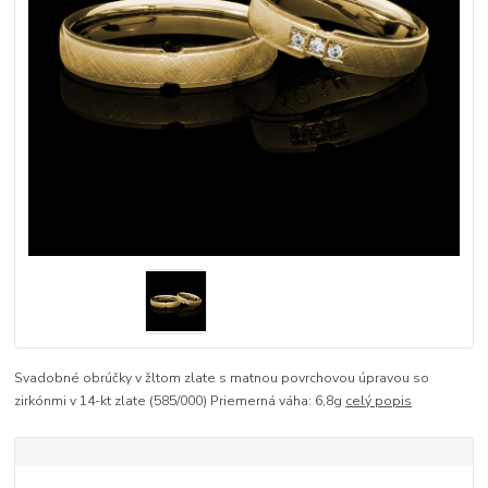
Svadobné obrúčky v žltom zlate s matnou povrchovou úpravou so
zirkónmi v 14-kt zlate (585/000) Priemerná váha: 6,8g
celý popis