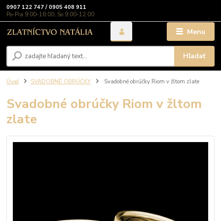
0907 122 747 / 0905 408 911
Po-Pia 9:00-18:00, So 9:00-12:00
Menu
Hľadať
Úvod
SVADOBNÉ OBRÚČKY
Svadobné obrúčky Riom v žltom zlate
Svadobné obrúčky Riom v žltom
zlate