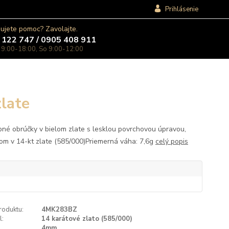
Prihlásenie
ujete pomoc? Zavolajte.
 122 747 / 0905 408 911
 9:00-18:00, So 9:00-12:00
late
né obrúčky v bielom zlate s lesklou povrchovou úpravou,
om v 14-kt zlate (585/000)Priemerná váha: 7,6g
celý popis
roduktu:
4MK283BZ
l:
14 karátové zlato (585/000)
4mm