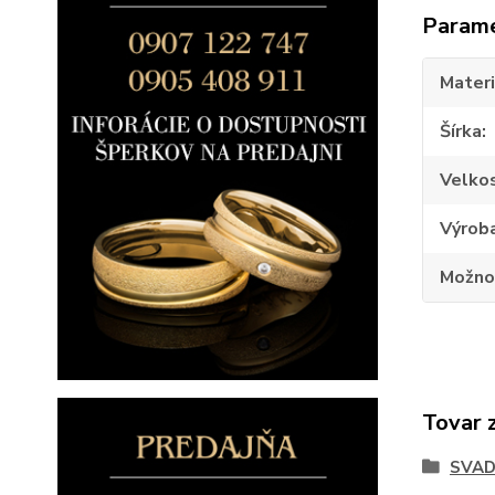
Param
Materi
Šírka
Velko
Výrob
Možno
Tovar 
SVAD