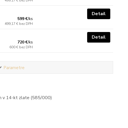
499,17 €
bez DPH
Detail
599 €
/
ks
499,17 €
bez DPH
Detail
720 €
/
ks
600 €
bez DPH
Parametre
m v 14-kt zlate (585/000)