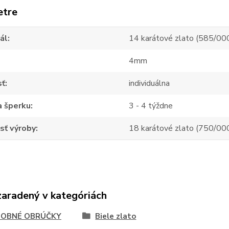
etre
ál
14 karátové zlato (585/00
4mm
sť
individuálna
a šperku
3 - 4 týždne
sť výroby
18 karátové zlato (750/00
zaradený v kategóriách
OBNÉ OBRÚČKY
Biele zlato