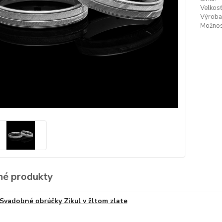
Velkosť
Výroba
Možnos
é produkty
Svadobné obrúčky Zikul v žltom zlate