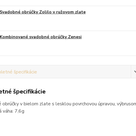
Svadobné obrúčky Zolilo v ružovom zlate
Kombinované svadobné obrúčky Zenesi
etné špecifikácie
tné špecifikácie
 obrúčky v bielom zlate s lesklou povrchovou úpravou, výbruso
 váha: 7,6g