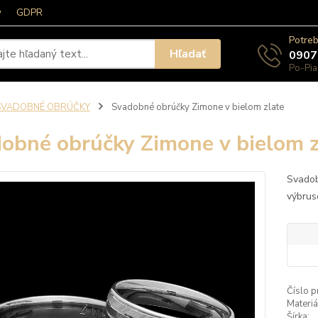
y
GDPR
Potreb
Hľadať
0907
Po-Pia
SVADOBNÉ OBRÚČKY
Svadobné obrúčky Zimone v bielom zlate
obné obrúčky Zimone v bielom z
Svadob
výbrus
Číslo p
Materiá
Šírka: