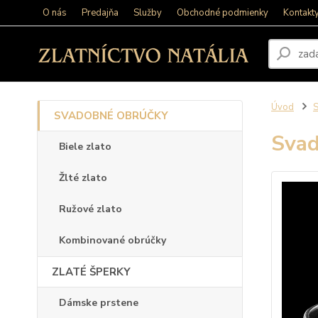
O nás
Predajňa
Služby
Obchodné podmienky
Kontakt
Úvod
SVADOBNÉ OBRÚČKY
Svad
Biele zlato
Žlté zlato
Ružové zlato
Kombinované obrúčky
ZLATÉ ŠPERKY
Dámske prstene