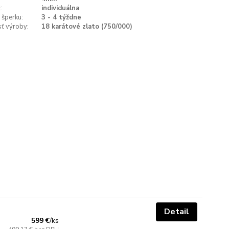
:
individuálna
 šperku:
3 - 4 týždne
ť výroby:
18 karátové zlato (750/000)
Detail
599 €
/
ks